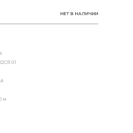
НЕТ В НАЛИЧИИ
s
02CR.01
ий
0 м