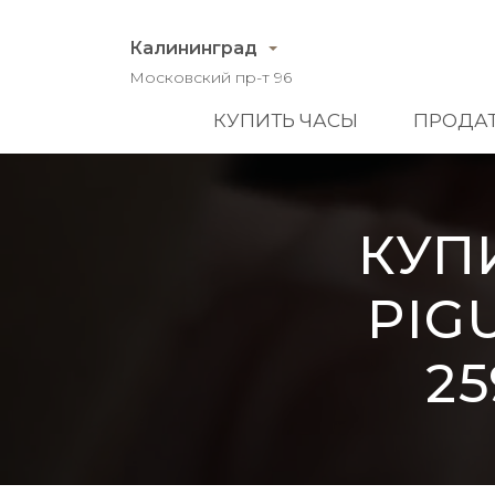
Калининград
Московский пр-т 96
КУПИТЬ ЧАСЫ
ПРОДАТ
КУП
PIG
25