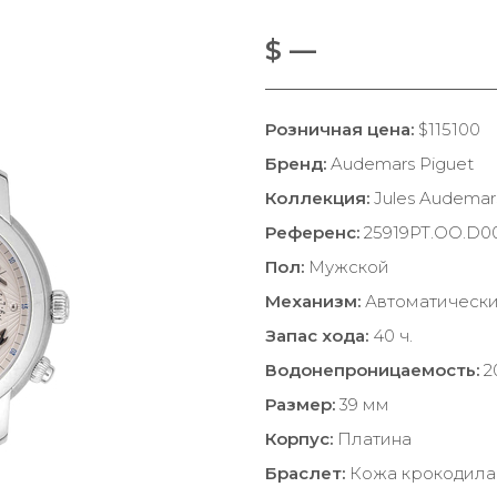
$ —
Розничная цена:
$115100
Бренд:
Audemars Piguet
Коллекция:
Jules Audemar
Референс:
25919PT.OO.D0
Пол:
Мужской
Механизм:
Автоматическ
Запас хода:
40 ч.
Водонепроницаемость:
2
Размер:
39 мм
Корпус:
Платина
Браслет:
Кожа крокодила