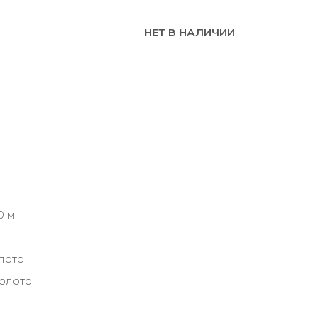
НЕТ В НАЛИЧИИ
0 м
лото
золото