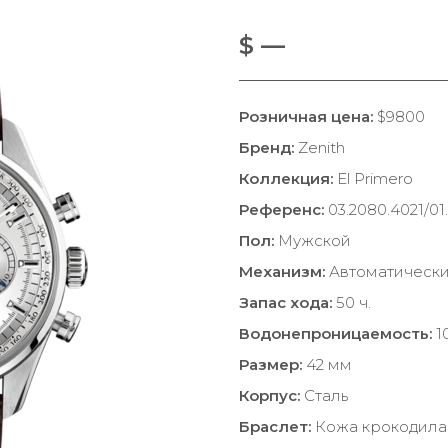
$ —
Розничная цена:
$9800
Бренд:
Zenith
Коллекция:
El Primero
Референс:
03.2080.4021/01
Пол:
Мужской
Механизм:
Автоматическ
Запас хода:
50 ч.
Водонепроницаемость:
1
Размер:
42 мм
Корпус:
Сталь
Браслет:
Кожа крокодила