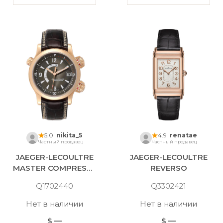
5.0
nikita_5
4.9
renatae
Частный продавец
Частный продавец
JAEGER-LECOULTRE
JAEGER-LECOULTRE
MASTER COMPRESSOR
REVERSO
Q1702440
Q3302421
Нет в наличии
Нет в наличии
$ —
$ —