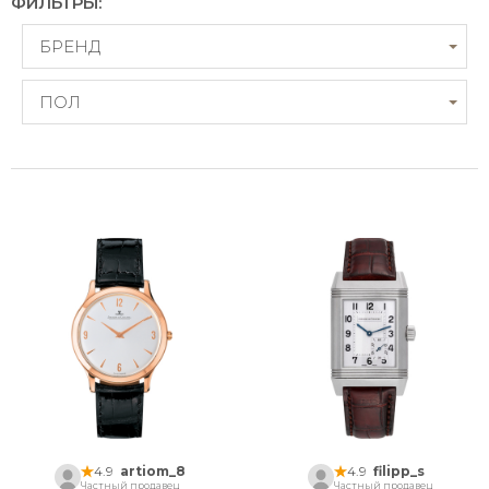
ФИЛЬТРЫ:
БРЕНД
ПОЛ
4.9
artiom_8
4.9
filipp_s
Частный продавец
Частный продавец