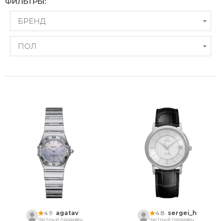
ФИЛЬТРЫ:
БРЕНД
ПОЛ
4.9
agatav
4.8
sergei_h
Частный продавец
Частный продавец