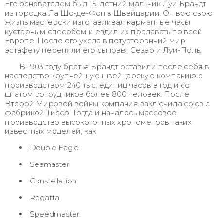
Его основателем был 15-летний мальчик Луи Брандт
из городка Ла Шо-де-Фон в Швейцарии. Он всю свою
жизнь мастерски изготавливал карманные часы
кустарным способом и ездил их продавать по всей
Европе. После его ухода в потусторонний мир
эстафету переняли его сыновья Сезар и Луи-Поль.
В 1903 году братья Брандт оставили после себя в
наследство крупнейшую швейцарскую компанию с
производством 240 тыс. единиц часов в год и со
штатом сотрудников более 800 человек. После
Второй Мировой войны компания заключила союз с
фабрикой Тиссо. Тогда и началось массовое
производство высокоточных хронометров таких
известных моделей, как:
Double Eagle
Seamaster
Constellation
Regatta
Speedmaster.